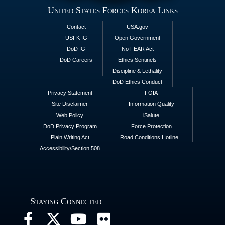
United States Forces Korea Links
Contact
USA.gov
USFK IG
Open Government
DoD IG
No FEAR Act
DoD Careers
Ethics Sentinels
Discipline & Lethality
DoD Ethics Conduct
Privacy Statement
FOIA
Site Disclaimer
Information Quality
Web Policy
iSalute
DoD Privacy Program
Force Protection
Plain Writing Act
Road Conditions Hotline
Accessibility/Section 508
Staying Connected