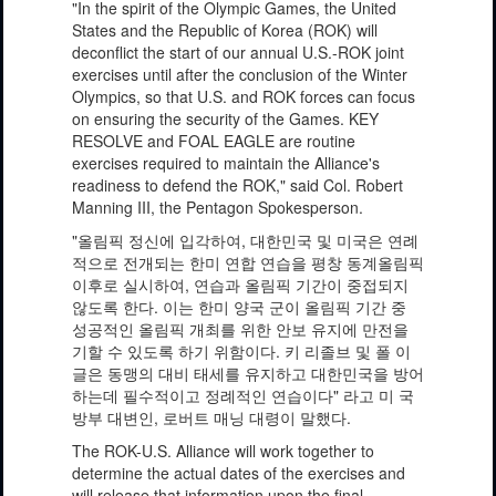
"In the spirit of the Olympic Games, the United
States and the Republic of Korea (ROK) will
deconflict the start of our annual U.S.-ROK joint
exercises until after the conclusion of the Winter
Olympics, so that U.S. and ROK forces can focus
on ensuring the security of the Games. KEY
RESOLVE and FOAL EAGLE are routine
exercises required to maintain the Alliance's
readiness to defend the ROK," said Col. Robert
Manning III, the Pentagon Spokesperson.
"올림픽 정신에 입각하여, 대한민국 및 미국은 연례
적으로 전개되는 한미 연합 연습을 평창 동계올림픽
이후로 실시하여, 연습과 올림픽 기간이 중접되지
않도록 한다. 이는 한미 양국 군이 올림픽 기간 중
성공적인 올림픽 개최를 위한 안보 유지에 만전을
기할 수 있도록 하기 위함이다. 키 리졸브 및 폴 이
글은 동맹의 대비 태세를 유지하고 대한민국을 방어
하는데 필수적이고 정례적인 연습이다" 라고 미 국
방부 대변인, 로버트 매닝 대령이 말했다.
The ROK-U.S. Alliance will work together to
determine the actual dates of the exercises and
will release that information upon the final