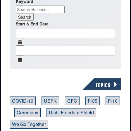
Keyword
Start & End Date
TOPICS
COVID-19
USFK
CFC
F-35
F-16
Ceremony
Ulchi Freedom Shield
We Go Together